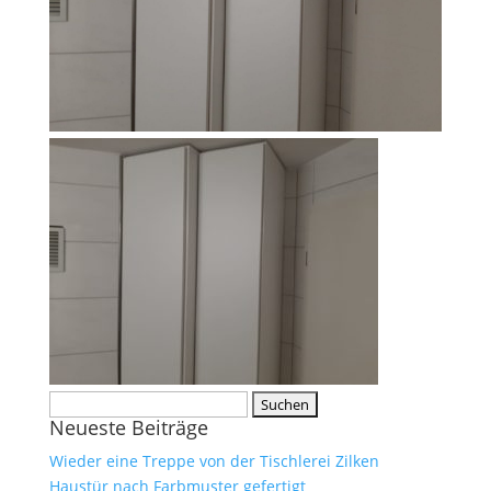
Suche
Neueste Beiträge
nach:
Wieder eine Treppe von der Tischlerei Zilken
Haustür nach Farbmuster gefertigt