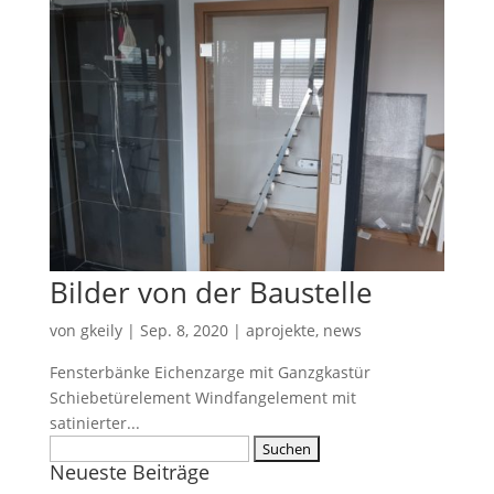
Bilder von der Baustelle
von
gkeily
|
Sep. 8, 2020
|
aprojekte
,
news
Fensterbänke Eichenzarge mit Ganzgkastür
Schiebetürelement Windfangelement mit
satinierter...
Suche
Neueste Beiträge
nach: