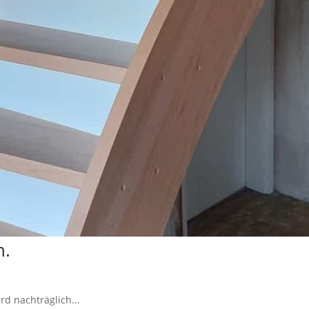
n.
d nachträglich...