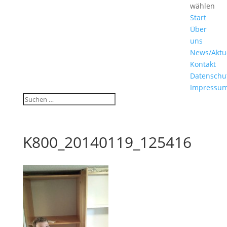
wählen
Start
Über
uns
News/Aktu
Kontakt
Datenschu
Impressu
K800_20140119_125416